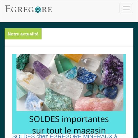
Toggl
naviga
Notre actualité
SOLDES chez EGREGORE MINERAUX à