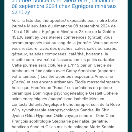
Journée Douceurs et Mieux être , dimanche
08 septembre 2024 chez Egrégore minéraux
saint ay
Voici la liste des thérapeutes/ exposants pour notre belle
journée Mieux être du dimanche 08 septembre 2024 de
10h à 18h chez Egrégore Minéraux 23 rue de la Galère
45130 saint ay Des ateliers conférences (gratuit) vous
seront proposés tout au long de la journée. Vous pourrez
vous restaurer avec des quiches, cakes salés ou sucrés,
gâteaux, salades composées, café/thé, boissons. la
recette sera reversée à l'association les petits cartables.
Cette journée sera clôturée à 17h45 par un Cercle de
tambours et fumigation avec Cathy Armoisine (apportez
votre tambour) Les thérapeutes / exposants Armoisine
(Cathy) et ses encens artisanaux Elodie massothérapeute
holistique Frédérique “Boudi” ses créations en poterie
céramique Dominique psychogénéalogie Gestalt Ophélie
soins énergétiques /magnétisme Isabelle Médium,
contacts défunts Angélique trichothérapie, soin de la Rose
Willy sylvothérapie astropsychologie Sandra Jin Shin
Jyutsu Gilda Hypnose Odile voyage sonore , Dien Chan
François sophrologie Stéphanie périnalité, gériatrie,
handicap Anne et Gilles miels de sologne Marie Sophie