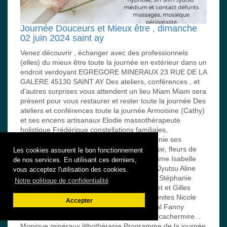
Journée Douceurs et Mieux être , dimanche
02 juin 2024 saint ay
Venez découvrir , échanger avec des professionnels
(elles) du mieux être toute la journée en extérieur dans un
endroit verdoyant EGREGORE MINERAUX 23 RUE DE LA
GALERE 45130 SAINT AY Des ateliers, conférences , et
d'autres surprises vous attendent un lieu Miam Miam sera
présent pour vous restaurer et rester toute la journée Des
ateliers et conférences toute la journée Armoisine (Cathy)
et ses encens artisanaux Elodie massothérapeute
holistique Frédérique constellations familiales,
psychogénéalogie, sens des maladies Sidonie ses
créations en mosa¨ïque Mériem numérologie, fleurs de
Les cookies assurent le bon fonctionnement
bach Ophélie soins énergétiques /magnétisme Isabelle
de nos services. En utilisant ces derniers,
Médium, contacts défunts Sandra Jin Shin Jyutsu Aline
vous acceptez l'utilisation des cookies.
Hypnose Aldjia déprogrammation cellulaire Stéphanie
Notre politique de confidentialité
périnalité, psychogénéalogie, gériatrie Annet et Gilles
miels de sologne Pascal ses créations orgonites Nicole
Accepter
"Association les Petits Cartables du Sénégal Fanny
savonnière Jean Claude ses produits soie, cachermire...
Monique minéraux lithothérapie Programme de la journée