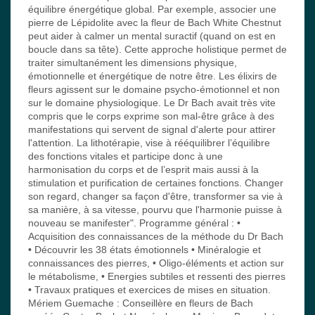
équilibre énergétique global. Par exemple, associer une
pierre de Lépidolite avec la fleur de Bach White Chestnut
peut aider à calmer un mental suractif (quand on est en
boucle dans sa tête). Cette approche holistique permet de
traiter simultanément les dimensions physique,
émotionnelle et énergétique de notre être. Les élixirs de
fleurs agissent sur le domaine psycho-émotionnel et non
sur le domaine physiologique. Le Dr Bach avait très vite
compris que le corps exprime son mal-être grâce à des
manifestations qui servent de signal d'alerte pour attirer
l'attention. La lithotérapie, vise à rééquilibrer l’équilibre
des fonctions vitales et participe donc à une
harmonisation du corps et de l’esprit mais aussi à la
stimulation et purification de certaines fonctions. Changer
son regard, changer sa façon d'être, transformer sa vie à
sa manière, à sa vitesse, pourvu que l'harmonie puisse à
nouveau se manifester". Programme général : •
Acquisition des connaissances de la méthode du Dr Bach
• Découvrir les 38 états émotionnels • Minéralogie et
connaissances des pierres, • Oligo-éléments et action sur
le métabolisme, • Energies subtiles et ressenti des pierres
• Travaux pratiques et exercices de mises en situation.
Mériem Guemache : Conseillère en fleurs de Bach