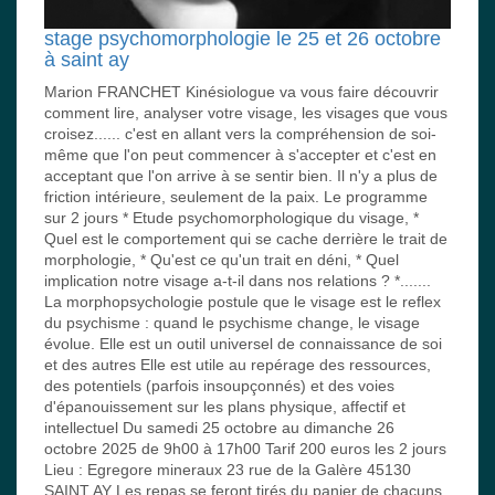
stage psychomorphologie le 25 et 26 octobre
à saint ay
Marion FRANCHET Kinésiologue va vous faire découvrir
comment lire, analyser votre visage, les visages que vous
croisez...... c'est en allant vers la compréhension de soi-
même que l'on peut commencer à s'accepter et c'est en
acceptant que l'on arrive à se sentir bien. Il n'y a plus de
friction intérieure, seulement de la paix. Le programme
sur 2 jours * Etude psychomorphologique du visage, *
Quel est le comportement qui se cache derrière le trait de
morphologie, * Qu'est ce qu'un trait en déni, * Quel
implication notre visage a-t-il dans nos relations ? *.......
La morphopsychologie postule que le visage est le reflex
du psychisme : quand le psychisme change, le visage
évolue. Elle est un outil universel de connaissance de soi
et des autres Elle est utile au repérage des ressources,
des potentiels (parfois insoupçonnés) et des voies
d'épanouissement sur les plans physique, affectif et
intellectuel Du samedi 25 octobre au dimanche 26
octobre 2025 de 9h00 à 17h00 Tarif 200 euros les 2 jours
Lieu : Egregore mineraux 23 rue de la Galère 45130
SAINT AY Les repas se feront tirés du panier de chacuns