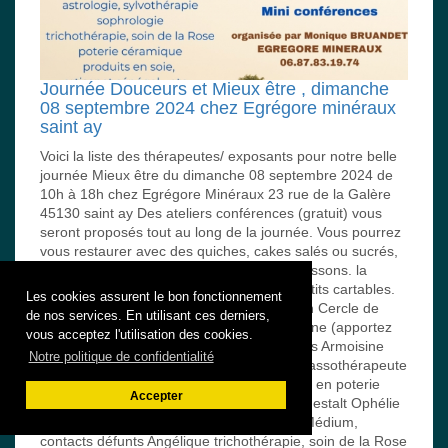
Journée Douceurs et Mieux être , dimanche
08 septembre 2024 chez Egrégore minéraux
saint ay
Voici la liste des thérapeutes/ exposants pour notre belle
journée Mieux être du dimanche 08 septembre 2024 de
10h à 18h chez Egrégore Minéraux 23 rue de la Galère
45130 saint ay Des ateliers conférences (gratuit) vous
seront proposés tout au long de la journée. Vous pourrez
vous restaurer avec des quiches, cakes salés ou sucrés,
gâteaux, salades composées, café/thé, boissons. la
recette sera reversée à l'association les petits cartables.
Les cookies assurent le bon fonctionnement
Cette journée sera clôturée à 17h45 par un Cercle de
de nos services. En utilisant ces derniers,
tambours et fumigation avec Cathy Armoisine (apportez
vous acceptez l'utilisation des cookies.
votre tambour) Les thérapeutes / exposants Armoisine
Notre politique de confidentialité
(Cathy) et ses encens artisanaux Elodie massothérapeute
holistique Frédérique “Boudi” ses créations en poterie
Accepter
céramique Dominique psychogénéalogie Gestalt Ophélie
soins énergétiques /magnétisme Isabelle Médium,
contacts défunts Angélique trichothérapie, soin de la Rose