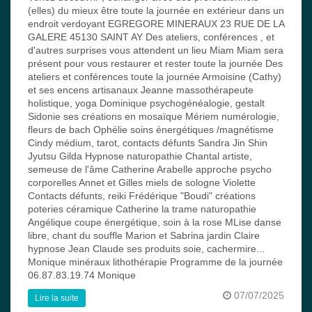
(elles) du mieux être toute la journée en extérieur dans un
endroit verdoyant EGREGORE MINERAUX 23 RUE DE LA
GALERE 45130 SAINT AY Des ateliers, conférences , et
d'autres surprises vous attendent un lieu Miam Miam sera
présent pour vous restaurer et rester toute la journée Des
ateliers et conférences toute la journée Armoisine (Cathy)
et ses encens artisanaux Jeanne massothérapeute
holistique, yoga Dominique psychogénéalogie, gestalt
Sidonie ses créations en mosaïque Mériem numérologie,
fleurs de bach Ophélie soins énergétiques /magnétisme
Cindy médium, tarot, contacts défunts Sandra Jin Shin
Jyutsu Gilda Hypnose naturopathie Chantal artiste,
semeuse de l'âme Catherine Arabelle approche psycho
corporelles Annet et Gilles miels de sologne Violette
Contacts défunts, reiki Frédérique "Boudi" créations
poteries céramique Catherine la trame naturopathie
Angélique coupe énergétique, soin à la rose MLise danse
libre, chant du souffle Marion et Sabrina jardin Claire
hypnose Jean Claude ses produits soie, cachermire...
Monique minéraux lithothérapie Programme de la journée
06.87.83.19.74 Monique
07/07/2025
Lire la suite