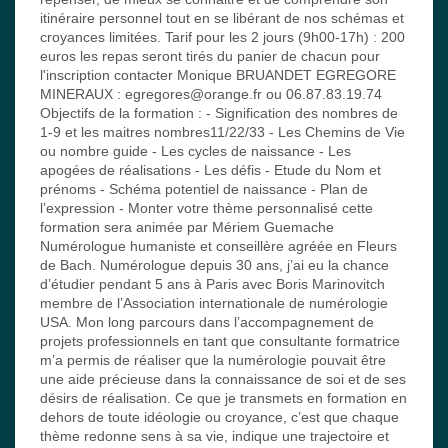
itinéraire personnel tout en se libérant de nos schémas et
croyances limitées. Tarif pour les 2 jours (9h00-17h) : 200
euros les repas seront tirés du panier de chacun pour
l'inscription contacter Monique BRUANDET EGREGORE
MINERAUX : egregores@orange.fr ou 06.87.83.19.74
Objectifs de la formation : - Signification des nombres de
1-9 et les maitres nombres11/22/33 - Les Chemins de Vie
ou nombre guide - Les cycles de naissance - Les
apogées de réalisations - Les défis - Etude du Nom et
prénoms - Schéma potentiel de naissance - Plan de
l’expression - Monter votre thème personnalisé cette
formation sera animée par Mériem Guemache
Numérologue humaniste et conseillère agréée en Fleurs
de Bach. Numérologue depuis 30 ans, j’ai eu la chance
d’étudier pendant 5 ans à Paris avec Boris Marinovitch
membre de l’Association internationale de numérologie
USA. Mon long parcours dans l’accompagnement de
projets professionnels en tant que consultante formatrice
m’a permis de réaliser que la numérologie pouvait être
une aide précieuse dans la connaissance de soi et de ses
désirs de réalisation. Ce que je transmets en formation en
dehors de toute idéologie ou croyance, c’est que chaque
thème redonne sens à sa vie, indique une trajectoire et