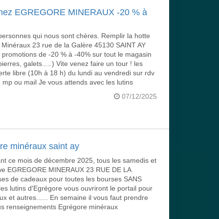
chez EGREGORE MINERAUX -20 % à
 personnes qui nous sont chères. Remplir la hotte
e Minéraux 23 rue de la Galère 45130 SAINT AY
motions de -20 % à -40% sur tout le magasin
rres, galets.....) Vite venez faire un tour ! les
te libre (10h à 18 h) du lundi au vendredi sur rdv
p ou mail Je vous attends avec les lutins
07/12/2025
re minéraux saint ay
ant ce mois de décembre 2025, tous les samedis et
ers we EGREGORE MINERAUX 23 RUE DE LA
es de cadeaux pour toutes les bourses SANS
es lutins d'Egrégore vous ouvriront le portail pour
x et autres...... En semaine il vous faut prendre
us renseignements Egrégore minéraux