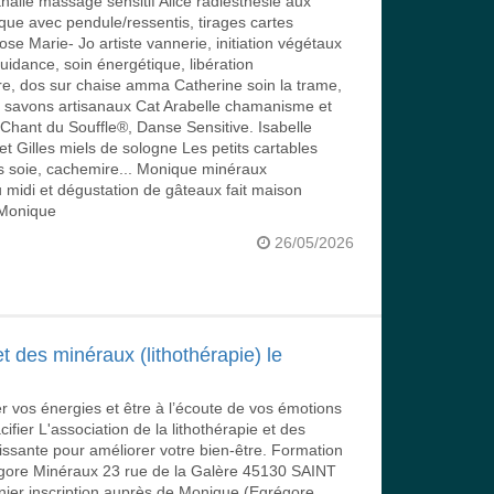
lie massage sensitif Alice radiesthésie aux
que avec pendule/ressentis, tirages cartes
se Marie- Jo artiste vannerie, initiation végétaux
idance, soin énergétique, libération
e, dos sur chaise amma Catherine soin la trame,
ne savons artisanaux Cat Arabelle chamanisme et
hant du Souffle®, Danse Sensitive. Isabelle
 Gilles miels de sologne Les petits cartables
s soie, cachemire... Monique minéraux
 midi et dégustation de gâteaux fait maison
 Monique
26/05/2026
t des minéraux (lithothérapie) le
r vos énergies et être à l’écoute de vos émotions
cifier L'association de la lithothérapie et des
ssante pour améliorer votre bien-être. Formation
gore Minéraux 23 rue de la Galère 45130 SAINT
nier inscription auprès de Monique (Egrégore