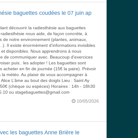
hésie baguettes coudées le 07 juin ap
lant découvrir la radiesthésie aux baguettes
 radiesthésie nous aide, de façon concrète, à
es de notre environnement (plantes, animaux,
..). Il existe énormément d'informations invisibles
s et disponibles. Nous apprendrons à nous
ière de communiquer avec. Beaucoup d'exercices
oiser puis.. les adopter ! Les baguettes sont
s acheter en fin de journée (15€ la paire). Prévoir
à la météo. Au plaisir de vous accompagner à
! Alice L’âme au bout des doigts Lieu : Saint Ay
 : 50€ (chèque ou espèces) Horaires : 14h - 18h30
.75.10 ou stagebaguettes@gmail.com
10/05/2026
avec les baguettes Anne Brière le