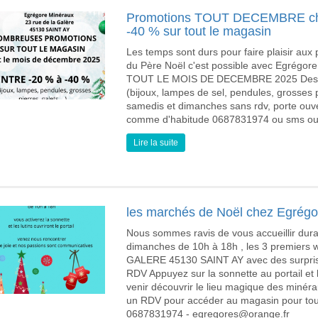
Promotions TOUT DECEMBRE 
-40 % sur tout le magasin
Les temps sont durs pour faire plaisir aux
du Père Noël c'est possible avec Egrégor
TOUT LE MOIS DE DECEMBRE 2025 Des pro
(bijoux, lampes de sel, pendules, grosses pie
samedis et dimanches sans rdv, porte ouver
comme d'habitude 0687831974 ou sms ou m
Lire la suite
les marchés de Noël chez Egrégo
Nous sommes ravis de vous accueillir dur
dimanches de 10h à 18h , les 3 premi
GALERE 45130 SAINT AY avec des surpris
RDV Appuyez sur la sonnette au portail et l
venir découvrir le lieu magique des minérau
un RDV pour accéder au magasin pour to
0687831974 - egregores@orange.fr