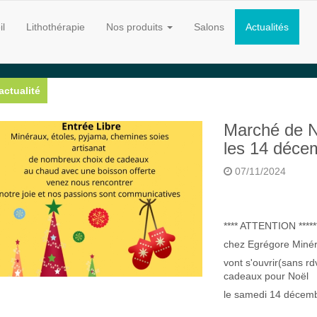
il
Lithothérapie
Nos produits
Salons
Actualités
actualité
Marché de N
les 14 déce
07/11/2024
**** ATTENTION ****** 
chez Egrégore Minér
vont s'ouvrir(sans rd
cadeaux pour Noël
le samedi 14 décem