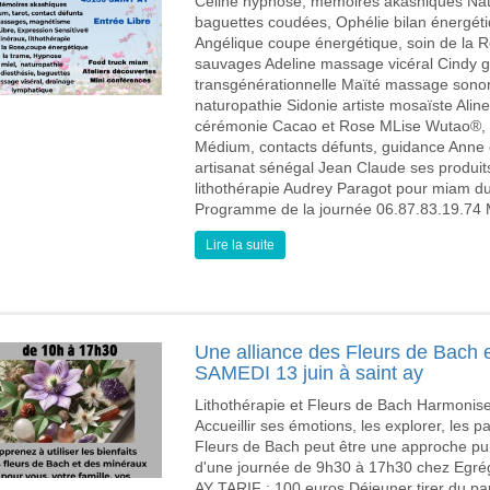
Céline hypnose, mémoires akashiques Natha
baguettes coudées, Ophélie bilan énergéti
Angélique coupe énergétique, soin de la Ro
sauvages Adeline massage vicéral Cindy gu
transgénérationnelle Maïté massage sonor
naturopathie Sidonie artiste mosaïste Ali
cérémonie Cacao et Rose MLise Wutao®, C
Médium, contacts défunts, guidance Anne et
artisanat sénégal Jean Claude ses produit
lithothérapie Audrey Paragot pour miam du
Programme de la journée 06.87.83.19.74
Lire la suite
Une alliance des Fleurs de Bach e
SAMEDI 13 juin à saint ay
Lithothérapie et Fleurs de Bach Harmonise
Accueillir ses émotions, les explorer, les pa
Fleurs de Bach peut être une approche pui
d'une journée de 9h30 à 17h30 chez Egré
AY TARIF : 100 euros Déjeuner tirer du pa