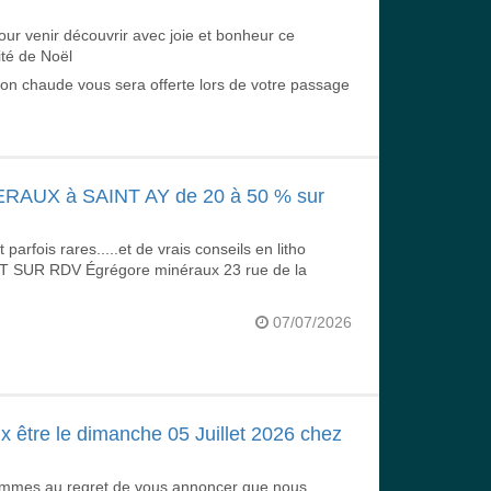
ur venir découvrir avec joie et bonheur ce 
ité de Noël
son chaude vous sera offerte lors de votre passage
UX à SAINT AY de 20 à 50 % sur
parfois rares.....et de vrais conseils en litho
T SUR RDV Égrégore minéraux 23 rue de la
07/07/2026
être le dimanche 05 Juillet 2026 chez
sommes au regret de vous annoncer que nous