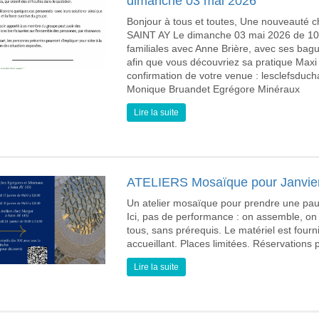
dimanche 03 mai 2026
Bonjour à tous et toutes, Une nouveauté 
SAINT AY Le dimanche 03 mai 2026 de 10h 
familiales avec Anne Brière, avec ses ba
afin que vous découvriez sa pratique Maxi
confirmation de votre venue : lesclefsduch
Monique Bruandet Egrégore Minéraux
Lire la suite
ATELIERS Mosaïque pour Janvie
Un atelier mosaïque pour prendre une pause
Ici, pas de performance : on assemble, on 
tous, sans prérequis. Le matériel est fourni
accueillant. Places limitées. Réservations
Lire la suite