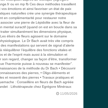
e.fr ou en mp fb Ces deux méthodes travaillent
vos émotions et ainsi favoriser un état de paix
atiques naturelles crée une synergie thérapeutique
llent en complémentarité pour restaurer notre
associer une pierre de Lépidolite avec la fleur de
n mental suractif (quand on est en boucle dans sa
 traiter simultanément les dimensions physique,
Les élixirs de fleurs agissent sur le domaine
hysiologique. Le Dr Bach avait très vite compris
des manifestations qui servent de signal d'alerte
 à rééquilibrer l’équilibre des fonctions vitales et
 et de l’esprit mais aussi à la stimulation et
er son regard, changer sa façon d'être, transformer
 que l'harmonie puisse à nouveau se manifester".
nnaissances de la méthode du Dr Bach • Découvrir
connaissances des pierres, • Oligo-éléments et
les et ressenti des pierres • Travaux pratiques et
Guemache : Conseillère en fleurs de Bach agréée
det : Lithotérapeute chez Egrégore Minéraux
11/05/2026