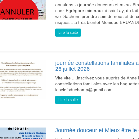
annulons la journée douceurs et mieux être
chez Egrégore mineraux à saint ay, du fai
we. Sachons prendre soin de nous et de c
risques .. à très bientot Monique BRU
Lire la suite
journée constellations familiales 
26 juillet 2026
Vite vite ....inscrivez vous auprès de Anne 
constellations familiales avec les baguett
lesclefsduchamp@gmail.com
Lire la suite
Journée douceur et Mieux être le 