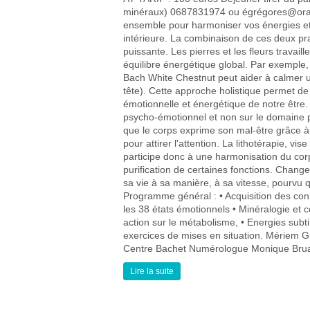
minéraux) 0687831974 ou égrégores@orang
ensemble pour harmoniser vos énergies et 
intérieure. La combinaison de ces deux pr
puissante. Les pierres et les fleurs travai
équilibre énergétique global. Par exemple, 
Bach White Chestnut peut aider à calmer u
tête). Cette approche holistique permet de
émotionnelle et énergétique de notre être. 
psycho-émotionnel et non sur le domaine p
que le corps exprime son mal-être grâce à 
pour attirer l'attention. La lithotérapie, vise
participe donc à une harmonisation du corps
purification de certaines fonctions. Chang
sa vie à sa manière, à sa vitesse, pourvu
Programme général : • Acquisition des co
les 38 états émotionnels • Minéralogie et 
action sur le métabolisme, • Energies subti
exercices de mises en situation. Mériem 
Centre Bachet Numérologue Monique Bruan
Lire la suite