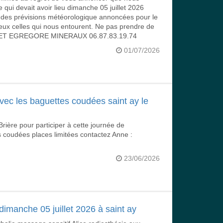
 qui devait avoir lieu dimanche 05 juillet 2026
t des prévisions météorologique annoncées pour le
eux celles qui nous entourent. Ne pas prendre de
ANDET EGREGORE MINERAUX 06.87.83.19.74
01/07/2026
avec les baguettes coudées saint ay le
Brière pour participer à cette journée de
es coudées places limitées contactez Anne :
23/06/2026
dimanche 05 juillet 2026 à saint ay