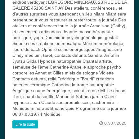
endroit verdoyant EGREGORE MINERAUX 23 RUE DE LA
GALERE 45130 SAINT AY Des ateliers, conférences , et
d'autres surprises vous attendent un lieu Miam Miam sera
présent pour vous restaurer et rester toute la journée Des
ateliers et conférences toute la journée Armoisine (Cathy)
et ses encens artisanaux Jeanne massothérapeute
holistique, yoga Dominique psychogénéalogie, gestalt
Sidonie ses créations en mosaïque Mériem numérologie,
fleurs de bach Ophélie soins énergétiques /magnétisme
Cindy médium, tarot, contacts défunts Sandra Jin Shin
Jyutsu Gilda Hypnose naturopathie Chantal artiste,
semeuse de l'âme Catherine Arabelle approche psycho
corporelles Annet et Gilles miels de sologne Violette
Contacts défunts, reiki Frédérique "Boudi" créations
poteries céramique Catherine la trame naturopathie
Angélique coupe énergétique, soin à la rose MLise danse
libre, chant du souffle Marion et Sabrina jardin Claire
hypnose Jean Claude ses produits soie, cachermire...
Monique minéraux lithothérapie Programme de la journée
06.87.83.19.74 Monique
07/07/2025
Lire la suite