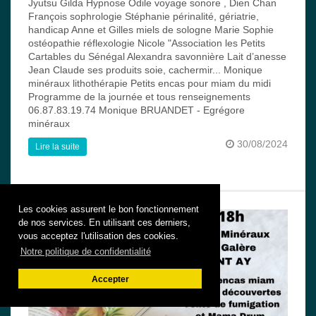
Jyutsu Gilda Hypnose Odile voyage sonore , Dien Chan
François sophrologie Stéphanie périnalité, gériatrie,
handicap Anne et Gilles miels de sologne Marie Sophie
ostéopathie réflexologie Nicole "Association les Petits
Cartables du Sénégal Alexandra savonnière Lait d’anesse
Jean Claude ses produits soie, cachermir... Monique
minéraux lithothérapie Petits encas pour miam du midi
Programme de la journée et tous renseignements
06.87.83.19.74 Monique BRUANDET - Egrégore
minéraux
30/08/2024
Lire la suite
Les cookies assurent le bon fonctionnement
de nos services. En utilisant ces derniers,
vous acceptez l'utilisation des cookies.
Notre politique de confidentialité
Accepter