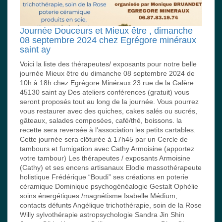
Journée Douceurs et Mieux être , dimanche
08 septembre 2024 chez Egrégore minéraux
saint ay
Voici la liste des thérapeutes/ exposants pour notre belle
journée Mieux être du dimanche 08 septembre 2024 de
10h à 18h chez Egrégore Minéraux 23 rue de la Galère
45130 saint ay Des ateliers conférences (gratuit) vous
seront proposés tout au long de la journée. Vous pourrez
vous restaurer avec des quiches, cakes salés ou sucrés,
gâteaux, salades composées, café/thé, boissons. la
recette sera reversée à l'association les petits cartables.
Cette journée sera clôturée à 17h45 par un Cercle de
tambours et fumigation avec Cathy Armoisine (apportez
votre tambour) Les thérapeutes / exposants Armoisine
(Cathy) et ses encens artisanaux Elodie massothérapeute
holistique Frédérique “Boudi” ses créations en poterie
céramique Dominique psychogénéalogie Gestalt Ophélie
soins énergétiques /magnétisme Isabelle Médium,
contacts défunts Angélique trichothérapie, soin de la Rose
Willy sylvothérapie astropsychologie Sandra Jin Shin