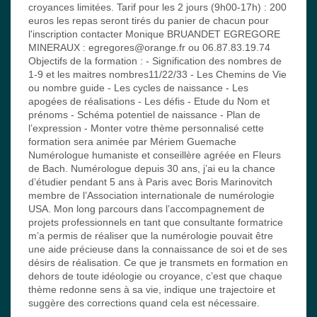
croyances limitées. Tarif pour les 2 jours (9h00-17h) : 200
euros les repas seront tirés du panier de chacun pour
l'inscription contacter Monique BRUANDET EGREGORE
MINERAUX : egregores@orange.fr ou 06.87.83.19.74
Objectifs de la formation : - Signification des nombres de
1-9 et les maitres nombres11/22/33 - Les Chemins de Vie
ou nombre guide - Les cycles de naissance - Les
apogées de réalisations - Les défis - Etude du Nom et
prénoms - Schéma potentiel de naissance - Plan de
l’expression - Monter votre thème personnalisé cette
formation sera animée par Mériem Guemache
Numérologue humaniste et conseillère agréée en Fleurs
de Bach. Numérologue depuis 30 ans, j’ai eu la chance
d’étudier pendant 5 ans à Paris avec Boris Marinovitch
membre de l’Association internationale de numérologie
USA. Mon long parcours dans l’accompagnement de
projets professionnels en tant que consultante formatrice
m’a permis de réaliser que la numérologie pouvait être
une aide précieuse dans la connaissance de soi et de ses
désirs de réalisation. Ce que je transmets en formation en
dehors de toute idéologie ou croyance, c’est que chaque
thème redonne sens à sa vie, indique une trajectoire et
suggère des corrections quand cela est nécessaire.