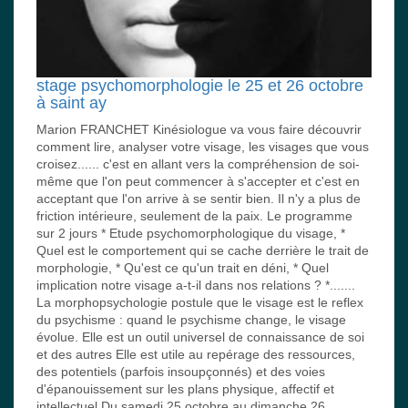
stage psychomorphologie le 25 et 26 octobre
à saint ay
Marion FRANCHET Kinésiologue va vous faire découvrir
comment lire, analyser votre visage, les visages que vous
croisez...... c'est en allant vers la compréhension de soi-
même que l'on peut commencer à s'accepter et c'est en
acceptant que l'on arrive à se sentir bien. Il n'y a plus de
friction intérieure, seulement de la paix. Le programme
sur 2 jours * Etude psychomorphologique du visage, *
Quel est le comportement qui se cache derrière le trait de
morphologie, * Qu'est ce qu'un trait en déni, * Quel
implication notre visage a-t-il dans nos relations ? *.......
La morphopsychologie postule que le visage est le reflex
du psychisme : quand le psychisme change, le visage
évolue. Elle est un outil universel de connaissance de soi
et des autres Elle est utile au repérage des ressources,
des potentiels (parfois insoupçonnés) et des voies
d'épanouissement sur les plans physique, affectif et
intellectuel Du samedi 25 octobre au dimanche 26