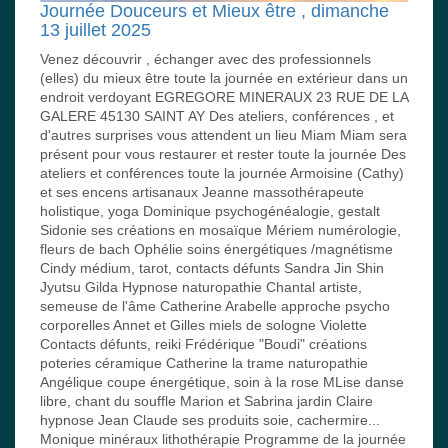
Journée Douceurs et Mieux être , dimanche
13 juillet 2025
Venez découvrir , échanger avec des professionnels
(elles) du mieux être toute la journée en extérieur dans un
endroit verdoyant EGREGORE MINERAUX 23 RUE DE LA
GALERE 45130 SAINT AY Des ateliers, conférences , et
d'autres surprises vous attendent un lieu Miam Miam sera
présent pour vous restaurer et rester toute la journée Des
ateliers et conférences toute la journée Armoisine (Cathy)
et ses encens artisanaux Jeanne massothérapeute
holistique, yoga Dominique psychogénéalogie, gestalt
Sidonie ses créations en mosaïque Mériem numérologie,
fleurs de bach Ophélie soins énergétiques /magnétisme
Cindy médium, tarot, contacts défunts Sandra Jin Shin
Jyutsu Gilda Hypnose naturopathie Chantal artiste,
semeuse de l'âme Catherine Arabelle approche psycho
corporelles Annet et Gilles miels de sologne Violette
Contacts défunts, reiki Frédérique "Boudi" créations
poteries céramique Catherine la trame naturopathie
Angélique coupe énergétique, soin à la rose MLise danse
libre, chant du souffle Marion et Sabrina jardin Claire
hypnose Jean Claude ses produits soie, cachermire...
Monique minéraux lithothérapie Programme de la journée