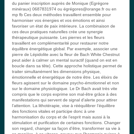
du panier inscription auprès de Monique (Egrégore
minéraux) 0687831974 ou égrégores@orange.fr ou en
mp fb Ces deux méthodes travaillent ensemble pour
harmoniser vos énergies et vos émotions et ainsi
favoriser un état de paix intérieure. La combinaison de
ces deux pratiques naturelles crée une synergie
thérapeutique puissante. Les pierres et les fleurs
travaillent en complémentarité pour restaurer notre
équilibre énergétique global. Par exemple, associer une
pierre de Lépidolite avec la fleur de Bach White Chestnut
peut aider à calmer un mental suractif (quand on est en
boucle dans sa tête). Cette approche holistique permet de
traiter simultanément les dimensions physique,
émotionnelle et énergétique de notre être. Les élixirs de
fleurs agissent sur le domaine psycho-émotionnel et non
sur le domaine physiologique. Le Dr Bach avait très vite
compris que le corps exprime son mal-être grâce à des
manifestations qui servent de signal d'alerte pour attirer
l'attention. La lithotérapie, vise à rééquilibrer l’équilibre
des fonctions vitales et participe donc à une
harmonisation du corps et de l’esprit mais aussi à la
stimulation et purification de certaines fonctions. Changer
son regard, changer sa façon d'être, transformer sa vie à
sa manière, à sa vitesse, pourvu que l'harmonie puisse à