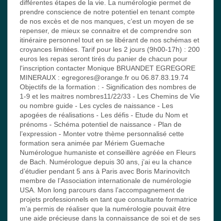
différentes étapes de la vie. La numérologie permet de
prendre conscience de notre potentiel en tenant compte
de nos excès et de nos manques, c’est un moyen de se
repenser, de mieux se connaitre et de comprendre son
itinéraire personnel tout en se libérant de nos schémas et
croyances limitées. Tarif pour les 2 jours (9h00-17h) : 200
euros les repas seront tirés du panier de chacun pour
l'inscription contacter Monique BRUANDET EGREGORE
MINERAUX : egregores@orange.fr ou 06.87.83.19.74
Objectifs de la formation : - Signification des nombres de
1-9 et les maitres nombres11/22/33 - Les Chemins de Vie
ou nombre guide - Les cycles de naissance - Les
apogées de réalisations - Les défis - Etude du Nom et
prénoms - Schéma potentiel de naissance - Plan de
l’expression - Monter votre thème personnalisé cette
formation sera animée par Mériem Guemache
Numérologue humaniste et conseillère agréée en Fleurs
de Bach. Numérologue depuis 30 ans, j’ai eu la chance
d’étudier pendant 5 ans à Paris avec Boris Marinovitch
membre de l’Association internationale de numérologie
USA. Mon long parcours dans l’accompagnement de
projets professionnels en tant que consultante formatrice
m’a permis de réaliser que la numérologie pouvait être
une aide précieuse dans la connaissance de soi et de ses