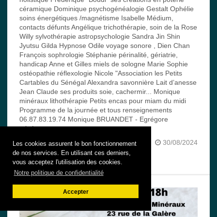
céramique Dominique psychogénéalogie Gestalt Ophélie
soins énergétiques /magnétisme Isabelle Médium,
contacts défunts Angélique trichothérapie, soin de la Rose
Willy sylvothérapie astropsychologie Sandra Jin Shin
Jyutsu Gilda Hypnose Odile voyage sonore , Dien Chan
François sophrologie Stéphanie périnalité, gériatrie,
handicap Anne et Gilles miels de sologne Marie Sophie
ostéopathie réflexologie Nicole "Association les Petits
Cartables du Sénégal Alexandra savonnière Lait d’anesse
Jean Claude ses produits soie, cachermir... Monique
minéraux lithothérapie Petits encas pour miam du midi
Programme de la journée et tous renseignements
06.87.83.19.74 Monique BRUANDET - Egrégore
minéraux
30/08/2024
Les cookies assurent le bon fonctionnement
Lire la suite
de nos services. En utilisant ces derniers,
vous acceptez l'utilisation des cookies.
Notre politique de confidentialité
Accepter