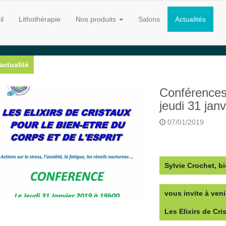
il
Lithothérapie
Nos produits
Salons
Actualités
actualité
Conférences 
jeudi 31 jan
07/01/2019
Sylvie Crochet, bi
vous invite à veni
Les Elixirs de Cri