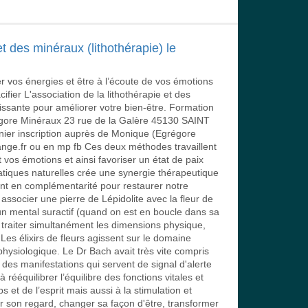
t des minéraux (lithothérapie) le
r vos énergies et être à l’écoute de vos émotions
cifier L'association de la lithothérapie et des
ssante pour améliorer votre bien-être. Formation
gore Minéraux 23 rue de la Galère 45130 SAINT
nier inscription auprès de Monique (Egrégore
e.fr ou en mp fb Ces deux méthodes travaillent
vos émotions et ainsi favoriser un état de paix
atiques naturelles crée une synergie thérapeutique
llent en complémentarité pour restaurer notre
associer une pierre de Lépidolite avec la fleur de
n mental suractif (quand on est en boucle dans sa
 traiter simultanément les dimensions physique,
Les élixirs de fleurs agissent sur le domaine
hysiologique. Le Dr Bach avait très vite compris
des manifestations qui servent de signal d'alerte
 à rééquilibrer l’équilibre des fonctions vitales et
 et de l’esprit mais aussi à la stimulation et
er son regard, changer sa façon d'être, transformer