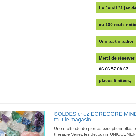
Le Jeudi 31 janvi
au 100 route nati
Une participation
Merci de réserver
06.66.57.08.67
places limitées, 
SOLDES chez EGREGORE MINERA
tout le magasin
Une multitude de pierres exceptionnelles et 
thérapie Venez les découvrir UNIQUEMEN