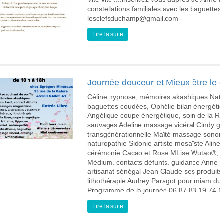
constellations familiales avec les baguett
lesclefsduchamp@gmail.com
Lire la suite
Journée douceur et Mieux être le 
Céline hypnose, mémoires akashiques Natha
baguettes coudées, Ophélie bilan énergéti
Angélique coupe énergétique, soin de la Ro
sauvages Adeline massage vicéral Cindy gu
transgénérationnelle Maïté massage sonor
naturopathie Sidonie artiste mosaïste Ali
cérémonie Cacao et Rose MLise Wutao®, C
Médium, contacts défunts, guidance Anne et
artisanat sénégal Jean Claude ses produit
lithothérapie Audrey Paragot pour miam du
Programme de la journée 06.87.83.19.74
Lire la suite