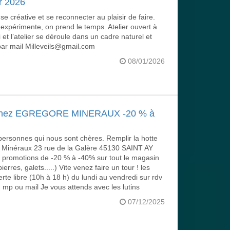
r 2026
 créative et se reconnecter au plaisir de faire.
expérimente, on prend le temps. Atelier ouvert à
 et l’atelier se déroule dans un cadre naturel et
 par mail Milleveils@gmail.com
08/01/2026
chez EGREGORE MINERAUX -20 % à
 personnes qui nous sont chères. Remplir la hotte
e Minéraux 23 rue de la Galère 45130 SAINT AY
motions de -20 % à -40% sur tout le magasin
rres, galets.....) Vite venez faire un tour ! les
te libre (10h à 18 h) du lundi au vendredi sur rdv
p ou mail Je vous attends avec les lutins
07/12/2025