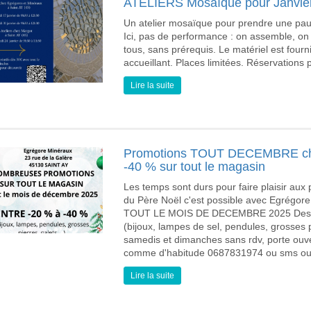
ATELIERS Mosaïque pour Janvie
Un atelier mosaïque pour prendre une pause
Ici, pas de performance : on assemble, on 
tous, sans prérequis. Le matériel est fourni
accueillant. Places limitées. Réservations
Lire la suite
Promotions TOUT DECEMBRE 
-40 % sur tout le magasin
Les temps sont durs pour faire plaisir aux
du Père Noël c'est possible avec Egrégor
TOUT LE MOIS DE DECEMBRE 2025 Des pro
(bijoux, lampes de sel, pendules, grosses pie
samedis et dimanches sans rdv, porte ouver
comme d'habitude 0687831974 ou sms ou m
Lire la suite