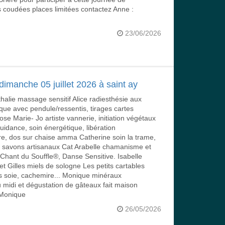
es coudées places limitées contactez Anne :
23/06/2026
dimanche 05 juillet 2026 à saint ay
lie massage sensitif Alice radiesthésie aux
que avec pendule/ressentis, tirages cartes
se Marie- Jo artiste vannerie, initiation végétaux
idance, soin énergétique, libération
e, dos sur chaise amma Catherine soin la trame,
ne savons artisanaux Cat Arabelle chamanisme et
hant du Souffle®, Danse Sensitive. Isabelle
 Gilles miels de sologne Les petits cartables
s soie, cachemire... Monique minéraux
 midi et dégustation de gâteaux fait maison
 Monique
26/05/2026