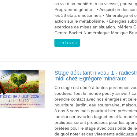
sa vie à sa manière, à sa vitesse, pourvu
Programme général : • Acquisition des co
les 38 états émotionnels • Minéralogie et 
action sur le métabolisme, • Energies subti
exercices de mises en situation. Mériem 
Centre Bachet Numérologue Monique Bruan
Lire la suite
Stage débutant niveau 1 - radiest
midi chez Egrégore minéraux
Ce stage est dédié à toutes personnes vou
coudées. Tout le monde peut y arriver ! La
prendre contact avec nos énergies et cell
nourriture, jardin, eau souterraine, maison,
à nos 5 sens mais pourtant bien présente
familiariser avec les baguettes et la man
pratiques seront proposées pour les appriv
prêtées pour le stage avec possibilité de le
de quoi noter et des vêtements adéquats 