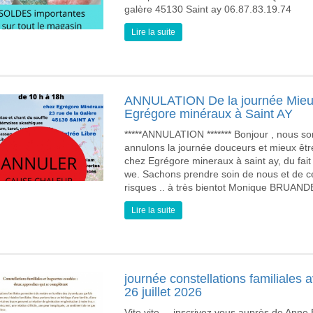
galère 45130 Saint ay 06.87.83.19.74
Lire la suite
ANNULATION De la journée Mieux 
Egrégore minéraux à Saint AY
*****ANNULATION ******* Bonjour , nous 
annulons la journée douceurs et mieux être
chez Egrégore mineraux à saint ay, du fai
we. Sachons prendre soin de nous et de c
risques .. à très bientot Monique BRU
Lire la suite
journée constellations familiales 
26 juillet 2026
Vite vite ....inscrivez vous auprès de Anne 