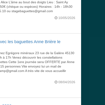
! Alice L’âme au bout des doigts Lieu : Saint Ay
 : 50€ (chèque ou espèces) Horaires : 14h - 18h30
.75.10 ou stagebaguettes@gmail.com
10/05/2026
avec les baguettes Anne Brière le
chez Egrégore minéraux 23 rue de la Galère 45130
à 17h Venez découvrir les constellations
guettes Cette 1ere journée sera OFFERTE par Anne
 15 personnes Vite envoyez lui un mail de
amp@gmail.com A très vite de vous accueillir
08/04/2026